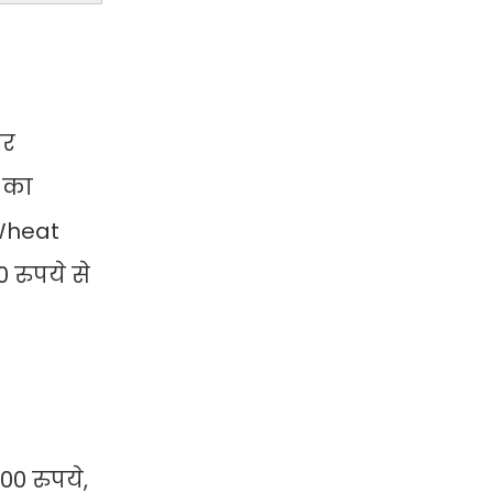
हर
ं का
 Wheat
0 रुपये से
00 रुपये,