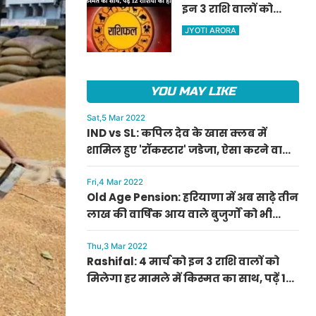
इन 3 राशि वालों को
ऐलान
मिलेगा हर मामले में
JYOTI ARORA
किस्मत का साथ, पढ़ें 12
राशियों का हाल
YOU MAY LIKE
Sat,5 Mar 2022
IND vs SL: कपिल देव के खास क्लब में
शामिल हुए 'रॉकस्टार' जडेजा, ऐसा करने वाले
बने मात्र दूसरे भारतीय
Fri,4 Mar 2022
Old Age Pension: हरियाणा में अब साढ़े तीन
लाख की वार्षिक आय वाले बुजुर्गों को भी
मिलेगी बुढ़ापा पेंशन, सीएम मनोहर लाल का
ऐलान
Thu,3 Mar 2022
Rashifal: 4 मार्च को इन 3 राशि वालों को
मिलेगा हर मामले में किस्मत का साथ, पढ़ें 12
राशियों का हाल