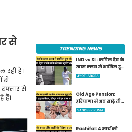
र से
TRENDING NEWS
IND vs SL: कपिल देव के
खास क्लब में शामिल हुए
ल रही है।
'रॉकस्टार' जडेजा, ऐसा
JYOTI ARORA
ं से
करने वाले बने मात्र दूसरे
ी रफ्तार से
भारतीय
Old Age Pension:
 हैं।
हरियाणा में अब साढ़े तीन
लाख की वार्षिक आय
SANDEEP PUNIA
वाले बुजुर्गों को भी
मिलेगी बुढ़ापा पेंशन,
Rashifal: 4 मार्च को
सीएम मनोहर लाल का