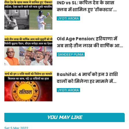
IND vs SL: कपिल देव के खास
क्लब में शामिल हुए 'रॉकस्टार'
जडेजा, ऐसा करने वाले बने मात्र
JYOTI ARORA
दूसरे भारतीय
Old Age Pension: हरियाणा में
अब साढ़े तीन लाख की वार्षिक आय
वाले बुजुर्गों को भी मिलेगी बुढ़ापा
SANDEEP PUNIA
पेंशन, सीएम मनोहर लाल का
ऐलान
Rashifal: 4 मार्च को इन 3 राशि
वालों को मिलेगा हर मामले में
किस्मत का साथ, पढ़ें 12 राशियों का
JYOTI ARORA
हाल
YOU MAY LIKE
Sat,5 Mar 2022