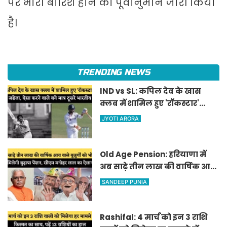
पर भारी बारिश होने का पूर्वानुमान जारी किया
है।
TRENDING NEWS
IND vs SL: कपिल देव के खास
क्लब में शामिल हुए 'रॉकस्टार'
जडेजा, ऐसा करने वाले बने मात्र
JYOTI ARORA
दूसरे भारतीय
Old Age Pension: हरियाणा में
अब साढ़े तीन लाख की वार्षिक आय
वाले बुजुर्गों को भी मिलेगी बुढ़ापा
SANDEEP PUNIA
पेंशन, सीएम मनोहर लाल का
ऐलान
Rashifal: 4 मार्च को इन 3 राशि