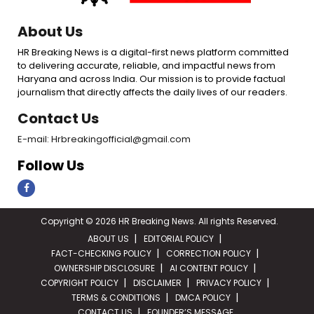
About Us
HR Breaking News is a digital-first news platform committed
to delivering accurate, reliable, and impactful news from
Haryana and across India. Our mission is to provide factual
journalism that directly affects the daily lives of our readers.
Contact Us
E-mail: Hrbreakingofficial@gmail.com
Follow Us
Copyright © 2026 HR Breaking News. All rights Reserved.
ABOUT US
EDITORIAL POLICY
FACT-CHECKING POLICY
CORRECTION POLICY
OWNERSHIP DISCLOSURE
AI CONTENT POLICY
COPYRIGHT POLICY
DISCLAIMER
PRIVACY POLICY
TERMS & CONDITIONS
DMCA POLICY
CONTACT US
FOUNDER’S MESSAGE