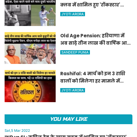
क्लब में शामिल हुए 'रॉकस्टार'
जडेजा, ऐसा करने वाले बने मात्र
JYOTI ARORA
दूसरे भारतीय
Old Age Pension: हरियाणा में
अब साढ़े तीन लाख की वार्षिक आय
वाले बुजुर्गों को भी मिलेगी बुढ़ापा
SANDEEP PUNIA
पेंशन, सीएम मनोहर लाल का
ऐलान
Rashifal: 4 मार्च को इन 3 राशि
वालों को मिलेगा हर मामले में
किस्मत का साथ, पढ़ें 12 राशियों का
JYOTI ARORA
हाल
YOU MAY LIKE
Sat,5 Mar 2022