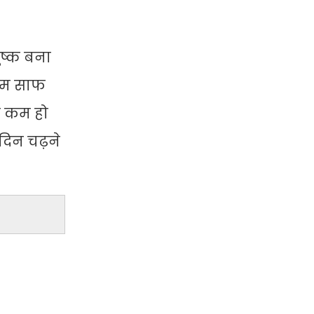
ुष्क बना
ौसम साफ
ा कम हो
ि दिन चढ़ने