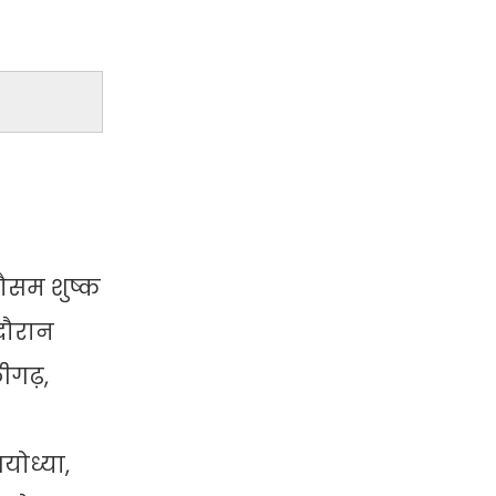
मौसम शुष्क
दौरान
ीगढ़,
योध्या,