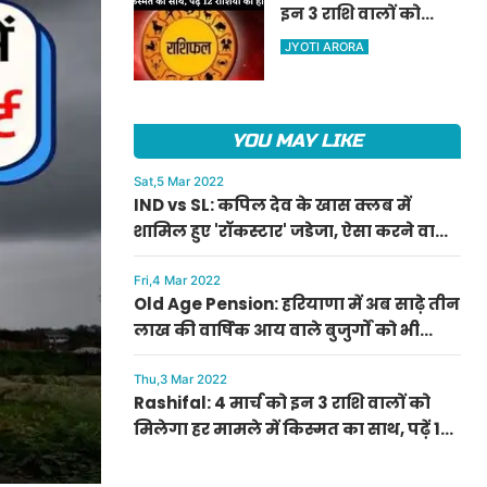
इन 3 राशि वालों को
ऐलान
मिलेगा हर मामले में
JYOTI ARORA
किस्मत का साथ, पढ़ें 12
राशियों का हाल
YOU MAY LIKE
Sat,5 Mar 2022
IND vs SL: कपिल देव के खास क्लब में
शामिल हुए 'रॉकस्टार' जडेजा, ऐसा करने वाले
बने मात्र दूसरे भारतीय
Fri,4 Mar 2022
Old Age Pension: हरियाणा में अब साढ़े तीन
लाख की वार्षिक आय वाले बुजुर्गों को भी
मिलेगी बुढ़ापा पेंशन, सीएम मनोहर लाल का
ऐलान
Thu,3 Mar 2022
Rashifal: 4 मार्च को इन 3 राशि वालों को
मिलेगा हर मामले में किस्मत का साथ, पढ़ें 12
राशियों का हाल