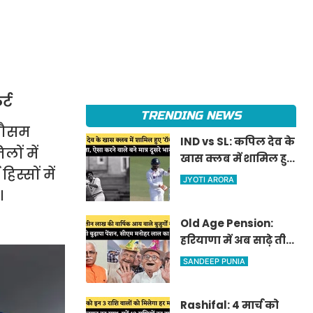
्ट
TRENDING NEWS
 मौसम
IND vs SL: कपिल देव के
ों में
खास क्लब में शामिल हुए
स्सों में
'रॉकस्टार' जडेजा, ऐसा
JYOTI ARORA
करने वाले बने मात्र दूसरे
।
भारतीय
Old Age Pension:
हरियाणा में अब साढ़े तीन
लाख की वार्षिक आय
SANDEEP PUNIA
वाले बुजुर्गों को भी
मिलेगी बुढ़ापा पेंशन,
Rashifal: 4 मार्च को
सीएम मनोहर लाल का