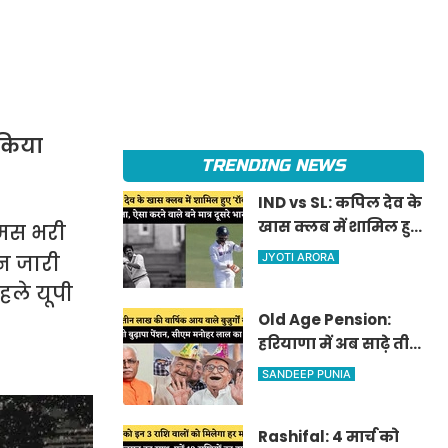
 किया
TRENDING NEWS
IND vs SL: कपिल देव के
खास क्लब में शामिल हुए
 उमस भरी
'रॉकस्टार' जडेजा, ऐसा
न जारी
JYOTI ARORA
करने वाले बने मात्र दूसरे
हले यूपी
भारतीय
Old Age Pension:
हरियाणा में अब साढ़े तीन
लाख की वार्षिक आय
SANDEEP PUNIA
वाले बुजुर्गों को भी
मिलेगी बुढ़ापा पेंशन,
Rashifal: 4 मार्च को
सीएम मनोहर लाल का