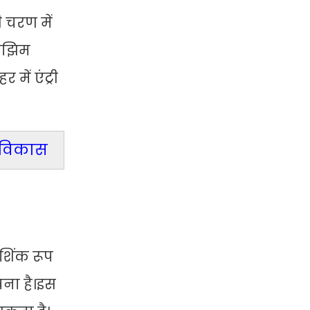
चरण में
िमझिम
ें एंट्री
गा विकास
शिंक रूप
ना है।इस