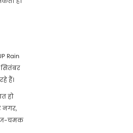
सकता है।
UP Rain
1 सितंबर
े हैं।
सात हो
र नगर,
 गरज-चमक