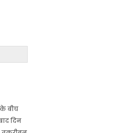
के बीच
 बाद दिन
e) तकरीबन