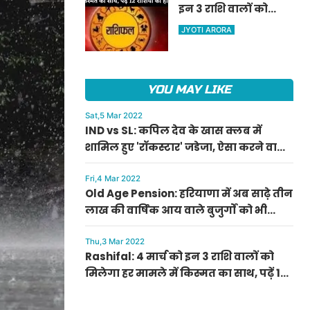
इन 3 राशि वालों को
ऐलान
मिलेगा हर मामले में
JYOTI ARORA
किस्मत का साथ, पढ़ें 12
राशियों का हाल
YOU MAY LIKE
Sat,5 Mar 2022
IND vs SL: कपिल देव के खास क्लब में
शामिल हुए 'रॉकस्टार' जडेजा, ऐसा करने वाले
बने मात्र दूसरे भारतीय
Fri,4 Mar 2022
Old Age Pension: हरियाणा में अब साढ़े तीन
लाख की वार्षिक आय वाले बुजुर्गों को भी
मिलेगी बुढ़ापा पेंशन, सीएम मनोहर लाल का
ऐलान
Thu,3 Mar 2022
Rashifal: 4 मार्च को इन 3 राशि वालों को
मिलेगा हर मामले में किस्मत का साथ, पढ़ें 12
राशियों का हाल