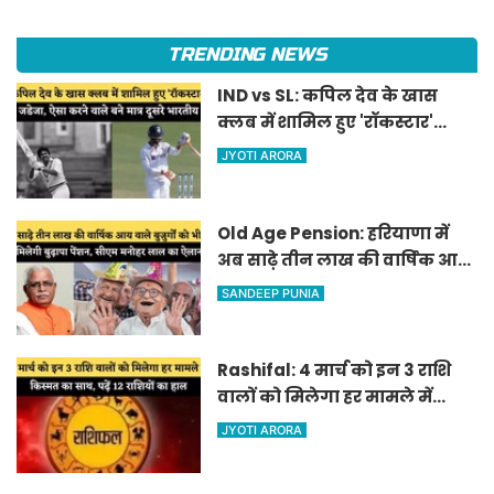
TRENDING NEWS
IND vs SL: कपिल देव के खास
क्लब में शामिल हुए 'रॉकस्टार'
जडेजा, ऐसा करने वाले बने मात्र
JYOTI ARORA
दूसरे भारतीय
Old Age Pension: हरियाणा में
अब साढ़े तीन लाख की वार्षिक आय
वाले बुजुर्गों को भी मिलेगी बुढ़ापा
SANDEEP PUNIA
पेंशन, सीएम मनोहर लाल का
ऐलान
Rashifal: 4 मार्च को इन 3 राशि
वालों को मिलेगा हर मामले में
किस्मत का साथ, पढ़ें 12 राशियों का
JYOTI ARORA
हाल