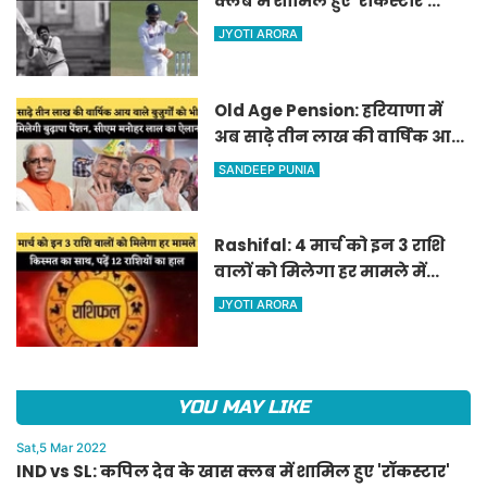
क्लब में शामिल हुए 'रॉकस्टार'
जडेजा, ऐसा करने वाले बने मात्र
JYOTI ARORA
दूसरे भारतीय
Old Age Pension: हरियाणा में
अब साढ़े तीन लाख की वार्षिक आय
वाले बुजुर्गों को भी मिलेगी बुढ़ापा
SANDEEP PUNIA
पेंशन, सीएम मनोहर लाल का
ऐलान
Rashifal: 4 मार्च को इन 3 राशि
वालों को मिलेगा हर मामले में
किस्मत का साथ, पढ़ें 12 राशियों का
JYOTI ARORA
हाल
YOU MAY LIKE
Sat,5 Mar 2022
IND vs SL: कपिल देव के खास क्लब में शामिल हुए 'रॉकस्टार'