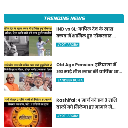
TRENDING NEWS
IND vs SL: कपिल देव के खास
क्लब में शामिल हुए 'रॉकस्टार'
जडेजा, ऐसा करने वाले बने मात्र
JYOTI ARORA
दूसरे भारतीय
Old Age Pension: हरियाणा में
अब साढ़े तीन लाख की वार्षिक आय
वाले बुजुर्गों को भी मिलेगी बुढ़ापा
SANDEEP PUNIA
पेंशन, सीएम मनोहर लाल का
ऐलान
Rashifal: 4 मार्च को इन 3 राशि
वालों को मिलेगा हर मामले में
किस्मत का साथ, पढ़ें 12 राशियों का
JYOTI ARORA
हाल