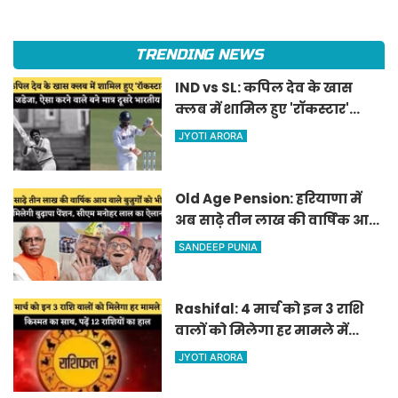
TRENDING NEWS
IND vs SL: कपिल देव के खास
क्लब में शामिल हुए 'रॉकस्टार'
जडेजा, ऐसा करने वाले बने मात्र
JYOTI ARORA
दूसरे भारतीय
Old Age Pension: हरियाणा में
अब साढ़े तीन लाख की वार्षिक आय
वाले बुजुर्गों को भी मिलेगी बुढ़ापा
SANDEEP PUNIA
पेंशन, सीएम मनोहर लाल का
ऐलान
Rashifal: 4 मार्च को इन 3 राशि
वालों को मिलेगा हर मामले में
किस्मत का साथ, पढ़ें 12 राशियों का
JYOTI ARORA
हाल