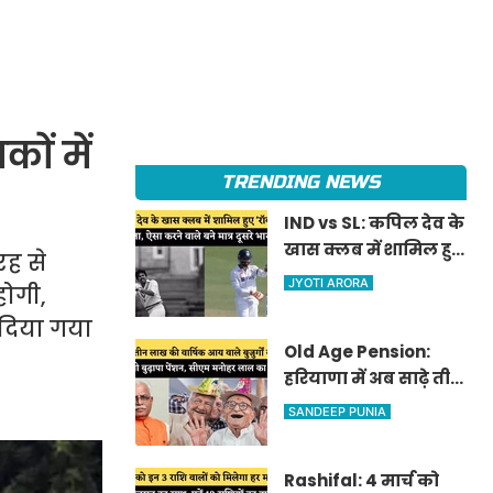
ों में
TRENDING NEWS
IND vs SL: कपिल देव के
खास क्लब में शामिल हुए
रह से
'रॉकस्टार' जडेजा, ऐसा
JYOTI ARORA
होगी,
करने वाले बने मात्र दूसरे
दिया गया
भारतीय
Old Age Pension:
हरियाणा में अब साढ़े तीन
लाख की वार्षिक आय
SANDEEP PUNIA
वाले बुजुर्गों को भी
मिलेगी बुढ़ापा पेंशन,
Rashifal: 4 मार्च को
सीएम मनोहर लाल का