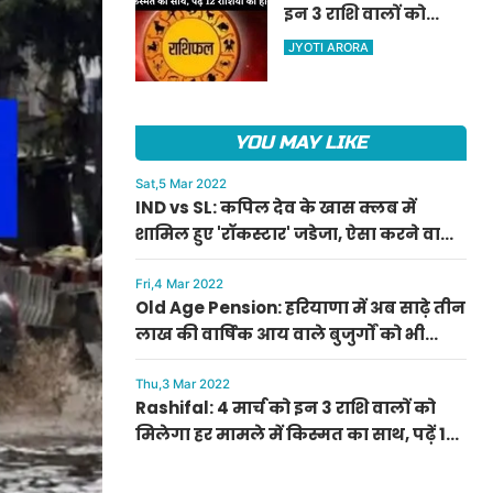
इन 3 राशि वालों को
ऐलान
मिलेगा हर मामले में
JYOTI ARORA
किस्मत का साथ, पढ़ें 12
राशियों का हाल
YOU MAY LIKE
Sat,5 Mar 2022
IND vs SL: कपिल देव के खास क्लब में
शामिल हुए 'रॉकस्टार' जडेजा, ऐसा करने वाले
बने मात्र दूसरे भारतीय
Fri,4 Mar 2022
Old Age Pension: हरियाणा में अब साढ़े तीन
लाख की वार्षिक आय वाले बुजुर्गों को भी
मिलेगी बुढ़ापा पेंशन, सीएम मनोहर लाल का
ऐलान
Thu,3 Mar 2022
Rashifal: 4 मार्च को इन 3 राशि वालों को
मिलेगा हर मामले में किस्मत का साथ, पढ़ें 12
राशियों का हाल