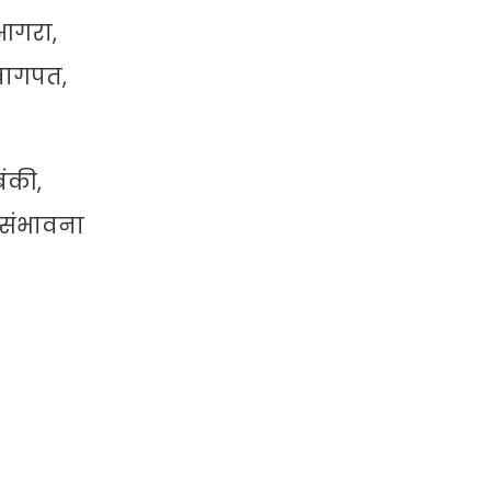
 आगरा,
बागपत,
बंकी,
 संभावना