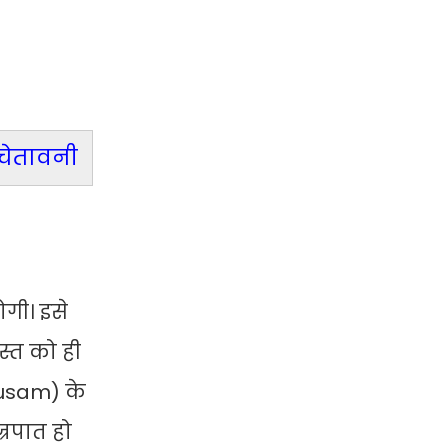
 चेतावनी
ोगी। इसे
स्त को ही
ausam) के
्रपात हो