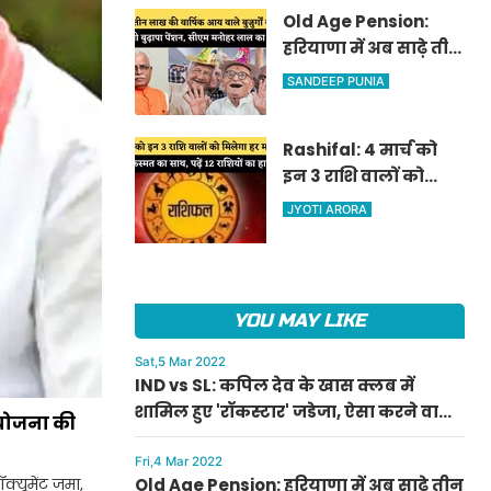
Old Age Pension:
हरियाणा में अब साढ़े तीन
लाख की वार्षिक आय
SANDEEP PUNIA
वाले बुजुर्गों को भी
मिलेगी बुढ़ापा पेंशन,
Rashifal: 4 मार्च को
सीएम मनोहर लाल का
इन 3 राशि वालों को
ऐलान
मिलेगा हर मामले में
JYOTI ARORA
किस्मत का साथ, पढ़ें 12
राशियों का हाल
YOU MAY LIKE
Sat,5 Mar 2022
IND vs SL: कपिल देव के खास क्लब में
शामिल हुए 'रॉकस्टार' जडेजा, ऐसा करने वाले
 योजना की
बने मात्र दूसरे भारतीय
Fri,4 Mar 2022
क्यूमेंट जमा,
Old Age Pension: हरियाणा में अब साढ़े तीन