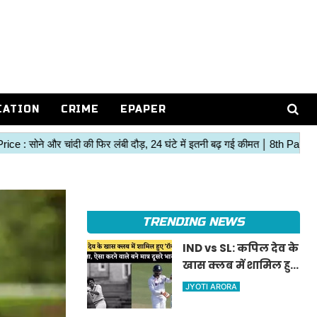
CATION
CRIME
EPAPER
TRENDING NEWS
IND vs SL: कपिल देव के
खास क्लब में शामिल हुए
'रॉकस्टार' जडेजा, ऐसा
JYOTI ARORA
करने वाले बने मात्र दूसरे
भारतीय