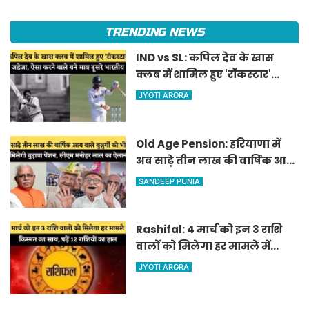
TRENDING NEWS
IND vs SL: कपिल देव के खास
क्लब में शामिल हुए 'रॉकस्टार'
जडेजा, ऐसा करने वाले बने मात्र
JYOTI ARORA
दूसरे भारतीय
Old Age Pension: हरियाणा में
अब साढ़े तीन लाख की वार्षिक आय
वाले बुजुर्गों को भी मिलेगी बुढ़ापा
SANDEEP PUNIA
पेंशन, सीएम मनोहर लाल का
ऐलान
Rashifal: 4 मार्च को इन 3 राशि
वालों को मिलेगा हर मामले में
किस्मत का साथ, पढ़ें 12 राशियों का
JYOTI ARORA
हाल