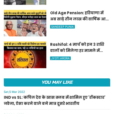
Old Age Pension: हरियाणा में
अब साढ़े तीन लाख की वार्षिक आय
वाले बुजुर्गों को भी मिलेगी बुढ़ापा
SANDEEP PUNIA
पेंशन, सीएम मनोहर लाल का
ऐलान
Rashifal: 4 मार्च को इन 3 राशि
वालों को मिलेगा हर मामले में
किस्मत का साथ, पढ़ें 12 राशियों का
JYOTI ARORA
हाल
YOU MAY LIKE
Sat,5 Mar 2022
IND vs SL: कपिल देव के खास क्लब में शामिल हुए 'रॉकस्टार'
जडेजा, ऐसा करने वाले बने मात्र दूसरे भारतीय