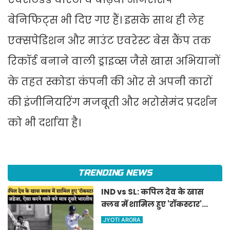
बेनिफिट्स भी दिए गए हैं। इसके साथ ही लेह
एक्सपेडिशन और माउंट एवरेस्ट बेस कैंप तक
रिकॉर्ड बनाने वाली ड्राइव्स जैसे खास अभियानों
के तहत स्कोडा कंपनी की ओर से अपनी कारों
की इंजीनियरिंग मजबूती और भरोसेमंद प्रदर्शन
को भी दर्शाया है।
TRENDING NEWS
IND vs SL: कपिल देव के खास
क्लब में शामिल हुए 'रॉकस्टार'
जडेजा, ऐसा करने वाले बने मात्र
JYOTI ARORA
दूसरे भारतीय