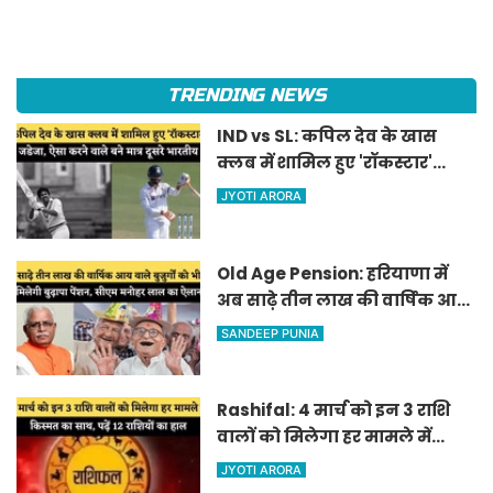
TRENDING NEWS
IND vs SL: कपिल देव के खास
क्लब में शामिल हुए 'रॉकस्टार'
जडेजा, ऐसा करने वाले बने मात्र
JYOTI ARORA
दूसरे भारतीय
Old Age Pension: हरियाणा में
अब साढ़े तीन लाख की वार्षिक आय
वाले बुजुर्गों को भी मिलेगी बुढ़ापा
SANDEEP PUNIA
पेंशन, सीएम मनोहर लाल का
ऐलान
Rashifal: 4 मार्च को इन 3 राशि
वालों को मिलेगा हर मामले में
किस्मत का साथ, पढ़ें 12 राशियों का
JYOTI ARORA
हाल