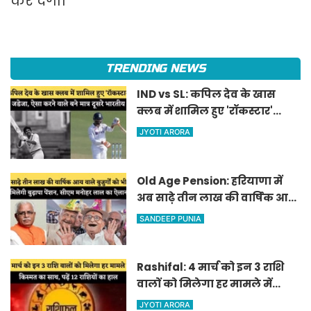
कर देगी।
TRENDING NEWS
IND vs SL: कपिल देव के खास
क्लब में शामिल हुए 'रॉकस्टार'
जडेजा, ऐसा करने वाले बने मात्र
JYOTI ARORA
दूसरे भारतीय
Old Age Pension: हरियाणा में
अब साढ़े तीन लाख की वार्षिक आय
वाले बुजुर्गों को भी मिलेगी बुढ़ापा
SANDEEP PUNIA
पेंशन, सीएम मनोहर लाल का
ऐलान
Rashifal: 4 मार्च को इन 3 राशि
वालों को मिलेगा हर मामले में
किस्मत का साथ, पढ़ें 12 राशियों का
JYOTI ARORA