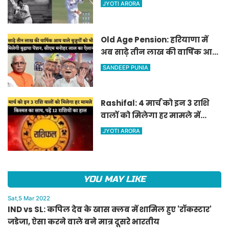
जडेजा, ऐसा करने वाले बने मात्र
JYOTI ARORA
दूसरे भारतीय
Old Age Pension: हरियाणा में
अब साढ़े तीन लाख की वार्षिक आय
वाले बुजुर्गों को भी मिलेगी बुढ़ापा
SANDEEP PUNIA
पेंशन, सीएम मनोहर लाल का
ऐलान
Rashifal: 4 मार्च को इन 3 राशि
वालों को मिलेगा हर मामले में
किस्मत का साथ, पढ़ें 12 राशियों का
JYOTI ARORA
हाल
YOU MAY LIKE
Sat,5 Mar 2022
IND vs SL: कपिल देव के खास क्लब में शामिल हुए 'रॉकस्टार'
जडेजा, ऐसा करने वाले बने मात्र दूसरे भारतीय