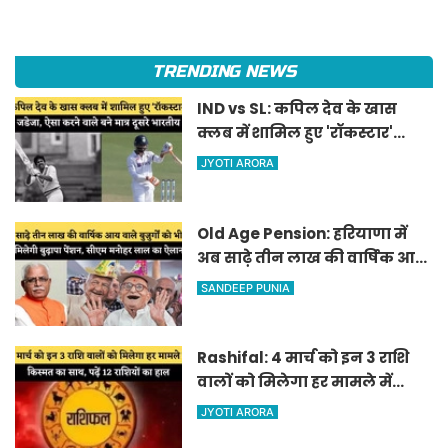
TRENDING NEWS
IND vs SL: कपिल देव के खास
क्लब में शामिल हुए 'रॉकस्टार'
जडेजा, ऐसा करने वाले बने मात्र
JYOTI ARORA
दूसरे भारतीय
Old Age Pension: हरियाणा में
अब साढ़े तीन लाख की वार्षिक आय
वाले बुजुर्गों को भी मिलेगी बुढ़ापा
SANDEEP PUNIA
पेंशन, सीएम मनोहर लाल का
ऐलान
Rashifal: 4 मार्च को इन 3 राशि
वालों को मिलेगा हर मामले में
किस्मत का साथ, पढ़ें 12 राशियों का
JYOTI ARORA
हाल