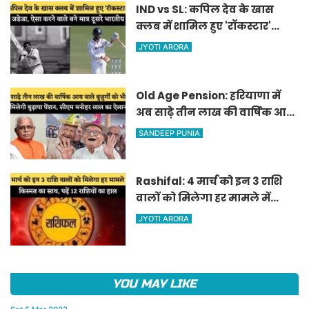
IND vs SL: कपिल देव के खास
क्लब में शामिल हुए 'रॉकस्टार'
जडेजा, ऐसा करने वाले बने मात्र
JYOTI ARORA
दूसरे भारतीय
Old Age Pension: हरियाणा में
अब साढ़े तीन लाख की वार्षिक आय
वाले बुजुर्गों को भी मिलेगी बुढ़ापा
SANDEEP PUNIA
पेंशन, सीएम मनोहर लाल का
ऐलान
Rashifal: 4 मार्च को इन 3 राशि
वालों को मिलेगा हर मामले में
किस्मत का साथ, पढ़ें 12 राशियों का
JYOTI ARORA
हाल
YOU MAY LIKE