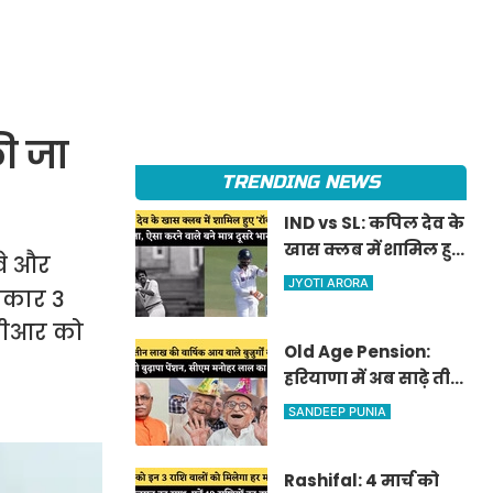
की जा
TRENDING NEWS
IND vs SL: कपिल देव के
खास क्लब में शामिल हुए
वे और
'रॉकस्टार' जडेजा, ऐसा
JYOTI ARORA
सरकार 3
करने वाले बने मात्र दूसरे
ीपीआर को
भारतीय
Old Age Pension:
हरियाणा में अब साढ़े तीन
लाख की वार्षिक आय
SANDEEP PUNIA
वाले बुजुर्गों को भी
मिलेगी बुढ़ापा पेंशन,
Rashifal: 4 मार्च को
सीएम मनोहर लाल का