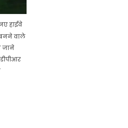
 नए हाईवे
बनने वाले
ा जाने
ए डीपीआर
ी