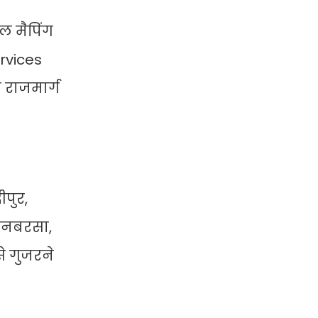
ल मैपिंग
rvices
ए राजमार्ग
ीपुर,
सोनबरसा,
से गुजरने