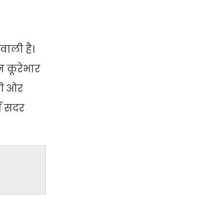
वाली है।
न कूरेभार
की ओर
्ग सदर