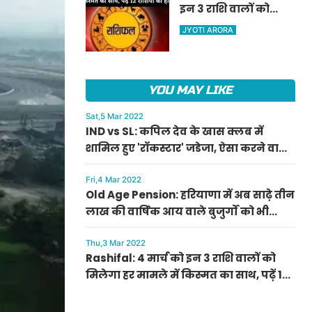
इन 3 राशि वालों को
ऐलान
मिलेगा हर मामले में
JYOTI ARORA
किस्मत का साथ, पढ़ें 12
राशियों का हाल
YOU MAY LIKE
Sat,5 Mar 2022
IND vs SL: कपिल देव के खास क्लब में
शामिल हुए 'रॉकस्टार' जडेजा, ऐसा करने वाले
बने मात्र दूसरे भारतीय
Fri,4 Mar 2022
Old Age Pension: हरियाणा में अब साढ़े तीन
लाख की वार्षिक आय वाले बुजुर्गों को भी
मिलेगी बुढ़ापा पेंशन, सीएम मनोहर लाल का
ऐलान
Thu,3 Mar 2022
Rashifal: 4 मार्च को इन 3 राशि वालों को
मिलेगा हर मामले में किस्मत का साथ, पढ़ें 12
राशियों का हाल