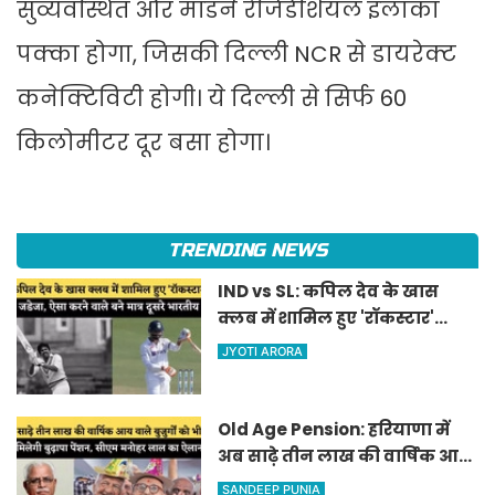
सुव्यवस्थित और मॉडर्न रेजिडेंशियल इलाका
पक्का होगा, जिसकी दिल्ली NCR से डायरेक्ट
कनेक्टिविटी होगी। ये दिल्ली से सिर्फ 60
किलोमीटर दूर बसा होगा।
TRENDING NEWS
IND vs SL: कपिल देव के खास
क्लब में शामिल हुए 'रॉकस्टार'
जडेजा, ऐसा करने वाले बने मात्र
JYOTI ARORA
दूसरे भारतीय
Old Age Pension: हरियाणा में
अब साढ़े तीन लाख की वार्षिक आय
वाले बुजुर्गों को भी मिलेगी बुढ़ापा
SANDEEP PUNIA