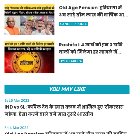
Old Age Pension: हरियाणा में
अब साढ़े तीन लाख की वार्षिक आय
वाले बुजुर्गों को भी मिलेगी बुढ़ापा
SANDEEP PUNIA
पेंशन, सीएम मनोहर लाल का
ऐलान
Rashifal: 4 मार्च को इन 3 राशि
वालों को मिलेगा हर मामले में
किस्मत का साथ, पढ़ें 12 राशियों का
JYOTI ARORA
हाल
YOU MAY LIKE
Sat,5 Mar 2022
IND vs SL: कपिल देव के खास क्लब में शामिल हुए 'रॉकस्टार'
जडेजा, ऐसा करने वाले बने मात्र दूसरे भारतीय
Fri,4 Mar 2022