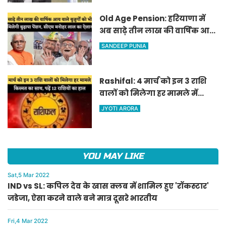
Old Age Pension: हरियाणा में
अब साढ़े तीन लाख की वार्षिक आय
वाले बुजुर्गों को भी मिलेगी बुढ़ापा
SANDEEP PUNIA
पेंशन, सीएम मनोहर लाल का
ऐलान
Rashifal: 4 मार्च को इन 3 राशि
वालों को मिलेगा हर मामले में
किस्मत का साथ, पढ़ें 12 राशियों का
JYOTI ARORA
हाल
YOU MAY LIKE
Sat,5 Mar 2022
IND vs SL: कपिल देव के खास क्लब में शामिल हुए 'रॉकस्टार'
जडेजा, ऐसा करने वाले बने मात्र दूसरे भारतीय
Fri,4 Mar 2022