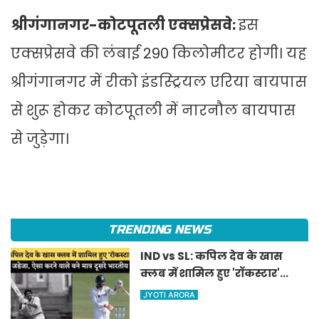
श्रीगंगानगर-कोटपूतली एक्सप्रेसवे:
इस
एक्सप्रेसवे की लंबाई 290 किलोमीटर होगी। यह
श्रीगंगानगर में रीको इंडस्ट्रियल एरिया बायपास
से शुरू होकर कोटपूतली में नारनौल बायपास
से जुड़ेगा।
TRENDING NEWS
IND vs SL: कपिल देव के खास
क्लब में शामिल हुए 'रॉकस्टार'
जडेजा, ऐसा करने वाले बने मात्र
JYOTI ARORA
दूसरे भारतीय