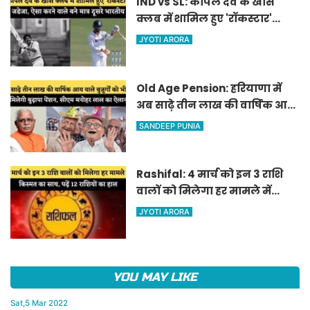
IND vs SL: कपिल देव के खास
क्लब में शामिल हुए 'रॉकस्टार'
जडेजा, ऐसा करने वाले बने मात्र
JYOTI ARORA
दूसरे भारतीय
Old Age Pension: हरियाणा में
अब साढ़े तीन लाख की वार्षिक आय
वाले बुजुर्गों को भी मिलेगी बुढ़ापा
SANDEEP PUNIA
पेंशन, सीएम मनोहर लाल का
ऐलान
Rashifal: 4 मार्च को इन 3 राशि
वालों को मिलेगा हर मामले में
किस्मत का साथ, पढ़ें 12 राशियों का
JYOTI ARORA
हाल
YOU MAY LIKE
Sat,5 Mar 2022