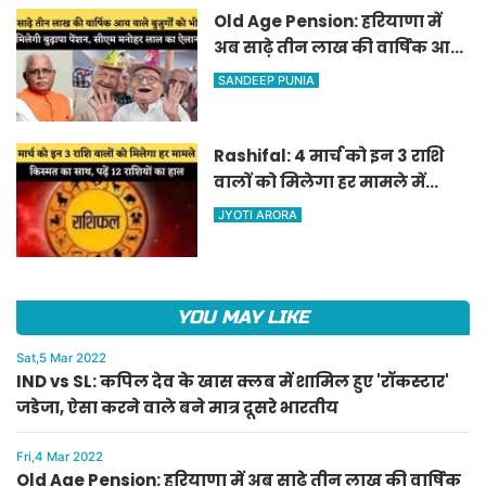
Old Age Pension: हरियाणा में
अब साढ़े तीन लाख की वार्षिक आय
वाले बुजुर्गों को भी मिलेगी बुढ़ापा
SANDEEP PUNIA
पेंशन, सीएम मनोहर लाल का
ऐलान
Rashifal: 4 मार्च को इन 3 राशि
वालों को मिलेगा हर मामले में
किस्मत का साथ, पढ़ें 12 राशियों का
JYOTI ARORA
हाल
YOU MAY LIKE
Sat,5 Mar 2022
IND vs SL: कपिल देव के खास क्लब में शामिल हुए 'रॉकस्टार'
जडेजा, ऐसा करने वाले बने मात्र दूसरे भारतीय
Fri,4 Mar 2022
Old Age Pension: हरियाणा में अब साढ़े तीन लाख की वार्षिक