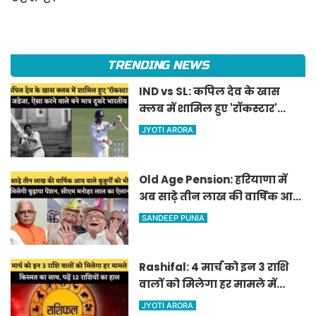
TRENDING NEWS
IND vs SL: कपिल देव के खास
क्लब में शामिल हुए 'रॉकस्टार'
जडेजा, ऐसा करने वाले बने मात्र
JYOTI ARORA
दूसरे भारतीय
Old Age Pension: हरियाणा में
अब साढ़े तीन लाख की वार्षिक आय
वाले बुजुर्गों को भी मिलेगी बुढ़ापा
SANDEEP PUNIA
पेंशन, सीएम मनोहर लाल का
ऐलान
Rashifal: 4 मार्च को इन 3 राशि
वालों को मिलेगा हर मामले में
किस्मत का साथ, पढ़ें 12 राशियों का
JYOTI ARORA