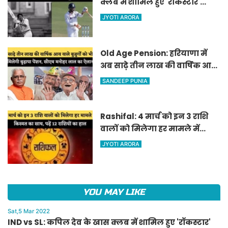
क्लब में शामिल हुए 'रॉकस्टार'
जडेजा, ऐसा करने वाले बने मात्र
JYOTI ARORA
दूसरे भारतीय
Old Age Pension: हरियाणा में
अब साढ़े तीन लाख की वार्षिक आय
वाले बुजुर्गों को भी मिलेगी बुढ़ापा
SANDEEP PUNIA
पेंशन, सीएम मनोहर लाल का
ऐलान
Rashifal: 4 मार्च को इन 3 राशि
वालों को मिलेगा हर मामले में
किस्मत का साथ, पढ़ें 12 राशियों का
JYOTI ARORA
हाल
YOU MAY LIKE
Sat,5 Mar 2022
IND vs SL: कपिल देव के खास क्लब में शामिल हुए 'रॉकस्टार'