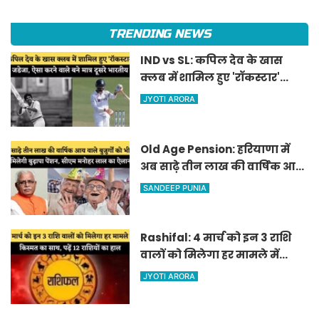
TRENDING NEWS
IND vs SL: कपिल देव के खास
क्लब में शामिल हुए 'रॉकस्टार'
जडेजा, ऐसा करने वाले बने मात्र
JYOTI ARORA
दूसरे भारतीय
Old Age Pension: हरियाणा में
अब साढ़े तीन लाख की वार्षिक आय
वाले बुजुर्गों को भी मिलेगी बुढ़ापा
SANDEEP PUNIA
पेंशन, सीएम मनोहर लाल का
ऐलान
Rashifal: 4 मार्च को इन 3 राशि
वालों को मिलेगा हर मामले में
किस्मत का साथ, पढ़ें 12 राशियों का
JYOTI ARORA
हाल