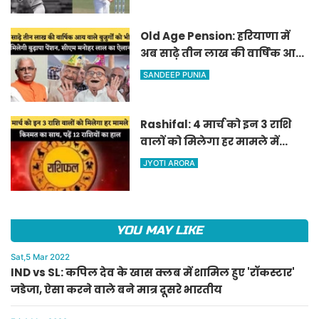
Old Age Pension: हरियाणा में
अब साढ़े तीन लाख की वार्षिक आय
वाले बुजुर्गों को भी मिलेगी बुढ़ापा
SANDEEP PUNIA
पेंशन, सीएम मनोहर लाल का
ऐलान
Rashifal: 4 मार्च को इन 3 राशि
वालों को मिलेगा हर मामले में
किस्मत का साथ, पढ़ें 12 राशियों का
JYOTI ARORA
हाल
YOU MAY LIKE
Sat,5 Mar 2022
IND vs SL: कपिल देव के खास क्लब में शामिल हुए 'रॉकस्टार'
जडेजा, ऐसा करने वाले बने मात्र दूसरे भारतीय