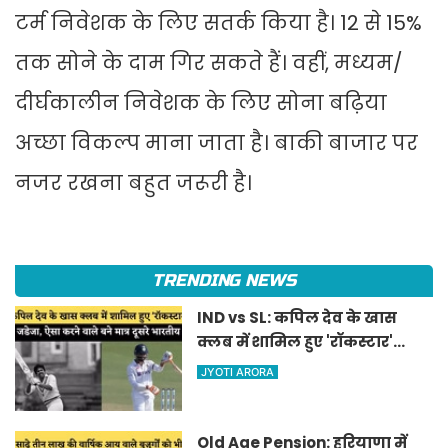
टर्म निवेशक के लिए सतर्क किया है। 12 से 15%
तक सोने के दाम गिर सकते हैं। वहीं, मध्यम/
दीर्घकालीन निवेशक के लिए सोना बढ़िया
अच्छा विकल्प माना जाता है। बाकी बाजार पर
नजर रखना बहुत जरूरी है।
TRENDING NEWS
IND vs SL: कपिल देव के खास
क्लब में शामिल हुए 'रॉकस्टार'
जडेजा, ऐसा करने वाले बने मात्र
JYOTI ARORA
दूसरे भारतीय
Old Age Pension: हरियाणा में