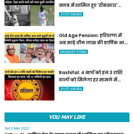
क्लब में शामिल हुए 'रॉकस्टार'
जडेजा, ऐसा करने वाले बने मात्र
JYOTI ARORA
दूसरे भारतीय
Old Age Pension: हरियाणा में
अब साढ़े तीन लाख की वार्षिक आय
वाले बुजुर्गों को भी मिलेगी बुढ़ापा
SANDEEP PUNIA
पेंशन, सीएम मनोहर लाल का
ऐलान
Rashifal: 4 मार्च को इन 3 राशि
वालों को मिलेगा हर मामले में
किस्मत का साथ, पढ़ें 12 राशियों का
JYOTI ARORA
हाल
YOU MAY LIKE
Sat,5 Mar 2022