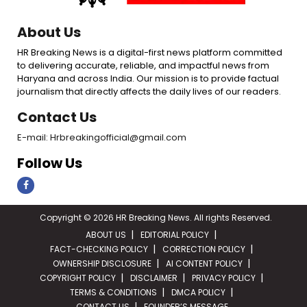
About Us
HR Breaking News is a digital-first news platform committed
to delivering accurate, reliable, and impactful news from
Haryana and across India. Our mission is to provide factual
journalism that directly affects the daily lives of our readers.
Contact Us
E-mail: Hrbreakingofficial@gmail.com
Follow Us
Copyright © 2026 HR Breaking News. All rights Reserved.
ABOUT US
EDITORIAL POLICY
FACT-CHECKING POLICY
CORRECTION POLICY
OWNERSHIP DISCLOSURE
AI CONTENT POLICY
COPYRIGHT POLICY
DISCLAIMER
PRIVACY POLICY
TERMS & CONDITIONS
DMCA POLICY
CONTACT US
FOUNDER’S MESSAGE