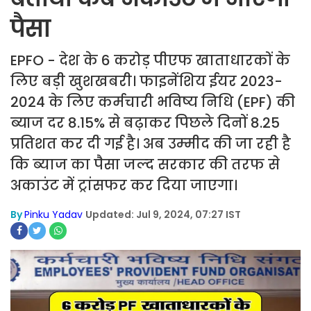
पैसा
EPFO - देश के 6 करोड़ पीएफ खाताधारकों के
लिए बड़ी खुशखबरी। फाइनेंश‍िय ईयर 2023-
2024 के लिए कर्मचारी भविष्य निधि (EPF) की
ब्याज दर 8.15% से बढ़ाकर प‍िछले द‍िनों 8.25
प्रतिशत कर दी गई है। अब उम्‍मीद की जा रही है
क‍ि ब्‍याज का पैसा जल्‍द सरकार की तरफ से
अकाउंट में ट्रांसफर कर द‍िया जाएगा।
By
Pinku Yadav
Updated: Jul 9, 2024, 07:27 IST