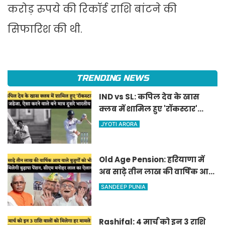
करोड़ रुपये की रिकॉर्ड राशि बांटने की
सिफारिश की थी.
TRENDING NEWS
IND vs SL: कपिल देव के खास
क्लब में शामिल हुए 'रॉकस्टार'
जडेजा, ऐसा करने वाले बने मात्र
JYOTI ARORA
दूसरे भारतीय
Old Age Pension: हरियाणा में
अब साढ़े तीन लाख की वार्षिक आय
वाले बुजुर्गों को भी मिलेगी बुढ़ापा
SANDEEP PUNIA
पेंशन, सीएम मनोहर लाल का
ऐलान
Rashifal: 4 मार्च को इन 3 राशि