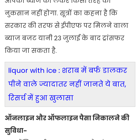
आपको ब्याज को लेकर क‍िसी तरह का
नुकसान नहीं होगा. सूत्रों का कहना है क‍ि
सरकार की तरफ से ईपीएफ पर म‍िलने वाला
ब्‍याज बजट यानी 23 जुलाई के बाद ट्रांसफर
क‍िया जा सकता है.
liquor with ice : शराब में बर्फ डालकर
पीने वाले ज्यादातर नहीं जानते ये बात,
रिसर्च में हुआ खुलासा
ऑनलाइन और ऑफलाइन पैसा न‍िकालने की
सुव‍िधा-