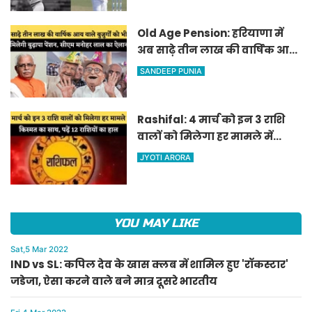
Old Age Pension: हरियाणा में
अब साढ़े तीन लाख की वार्षिक आय
वाले बुजुर्गों को भी मिलेगी बुढ़ापा
SANDEEP PUNIA
पेंशन, सीएम मनोहर लाल का
ऐलान
Rashifal: 4 मार्च को इन 3 राशि
वालों को मिलेगा हर मामले में
किस्मत का साथ, पढ़ें 12 राशियों का
JYOTI ARORA
हाल
YOU MAY LIKE
Sat,5 Mar 2022
IND vs SL: कपिल देव के खास क्लब में शामिल हुए 'रॉकस्टार'
जडेजा, ऐसा करने वाले बने मात्र दूसरे भारतीय