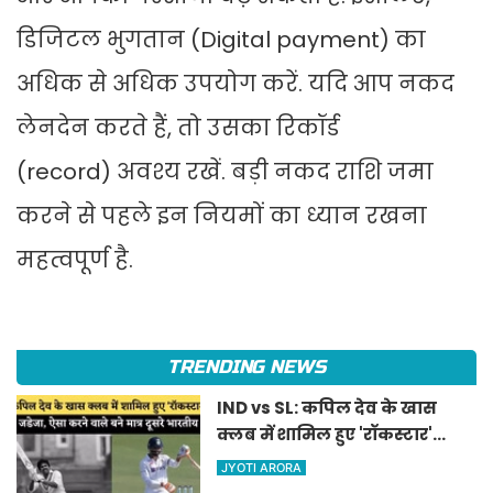
डिजिटल भुगतान (Digital payment) का
अधिक से अधिक उपयोग करें. यदि आप नकद
लेनदेन करते हैं, तो उसका रिकॉर्ड
(record) अवश्य रखें. बड़ी नकद राशि जमा
करने से पहले इन नियमों का ध्यान रखना
महत्वपूर्ण है.
TRENDING NEWS
IND vs SL: कपिल देव के खास
क्लब में शामिल हुए 'रॉकस्टार'
जडेजा, ऐसा करने वाले बने मात्र
JYOTI ARORA
दूसरे भारतीय