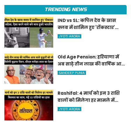
TRENDING NEWS
IND vs SL: कपिल देव के खास
क्लब में शामिल हुए 'रॉकस्टार'
जडेजा, ऐसा करने वाले बने मात्र
JYOTI ARORA
दूसरे भारतीय
Old Age Pension: हरियाणा में
अब साढ़े तीन लाख की वार्षिक आय
वाले बुजुर्गों को भी मिलेगी बुढ़ापा
SANDEEP PUNIA
पेंशन, सीएम मनोहर लाल का
ऐलान
Rashifal: 4 मार्च को इन 3 राशि
वालों को मिलेगा हर मामले में
किस्मत का साथ, पढ़ें 12 राशियों का
JYOTI ARORA
हाल