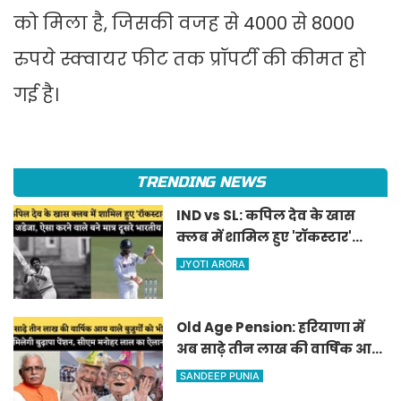
को मिला है, जिसकी वजह से 4000 से 8000
रुपये स्क्वायर फीट तक प्रॉपर्टी की कीमत हो
गई है।
TRENDING NEWS
IND vs SL: कपिल देव के खास
क्लब में शामिल हुए 'रॉकस्टार'
जडेजा, ऐसा करने वाले बने मात्र
JYOTI ARORA
दूसरे भारतीय
Old Age Pension: हरियाणा में
अब साढ़े तीन लाख की वार्षिक आय
वाले बुजुर्गों को भी मिलेगी बुढ़ापा
SANDEEP PUNIA
पेंशन, सीएम मनोहर लाल का