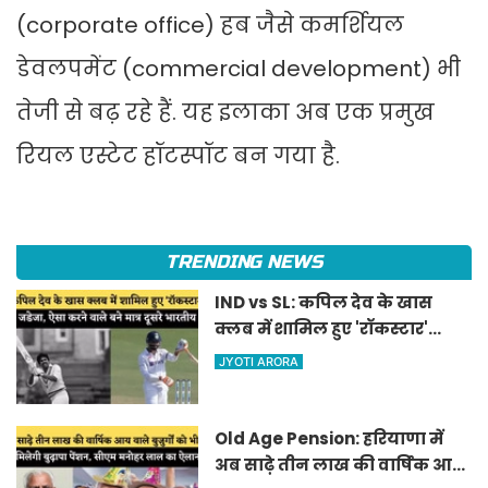
(corporate office) हब जैसे कमर्शियल
डेवलपमेंट (commercial development) भी
तेजी से बढ़ रहे हैं. यह इलाका अब एक प्रमुख
रियल एस्टेट हॉटस्पॉट बन गया है.
TRENDING NEWS
IND vs SL: कपिल देव के खास
क्लब में शामिल हुए 'रॉकस्टार'
जडेजा, ऐसा करने वाले बने मात्र
JYOTI ARORA
दूसरे भारतीय
Old Age Pension: हरियाणा में
अब साढ़े तीन लाख की वार्षिक आय