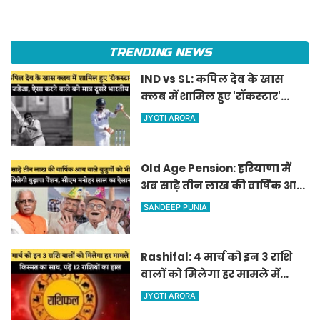
TRENDING NEWS
IND vs SL: कपिल देव के खास
क्लब में शामिल हुए 'रॉकस्टार'
जडेजा, ऐसा करने वाले बने मात्र
JYOTI ARORA
दूसरे भारतीय
Old Age Pension: हरियाणा में
अब साढ़े तीन लाख की वार्षिक आय
वाले बुजुर्गों को भी मिलेगी बुढ़ापा
SANDEEP PUNIA
पेंशन, सीएम मनोहर लाल का
ऐलान
Rashifal: 4 मार्च को इन 3 राशि
वालों को मिलेगा हर मामले में
किस्मत का साथ, पढ़ें 12 राशियों का
JYOTI ARORA
हाल