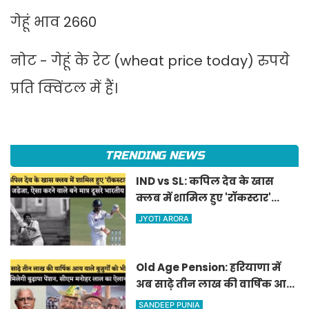
गेहूं भाव 2660
नोट - गेहूं के रेट (wheat price today) रुपये
प्रति क्विंटल में हैं।
TRENDING NEWS
IND vs SL: कपिल देव के खास
क्लब में शामिल हुए 'रॉकस्टार'
जडेजा, ऐसा करने वाले बने मात्र
JYOTI ARORA
दूसरे भारतीय
Old Age Pension: हरियाणा में
अब साढ़े तीन लाख की वार्षिक आय
वाले बुजुर्गों को भी मिलेगी बुढ़ापा
SANDEEP PUNIA