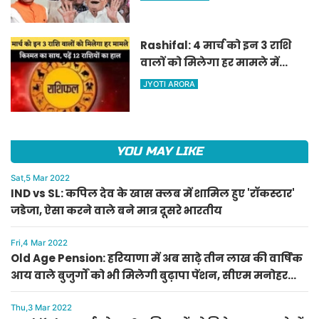
पेंशन, सीएम मनोहर लाल का
ऐलान
Rashifal: 4 मार्च को इन 3 राशि
वालों को मिलेगा हर मामले में
किस्मत का साथ, पढ़ें 12 राशियों का
JYOTI ARORA
हाल
YOU MAY LIKE
Sat,5 Mar 2022
IND vs SL: कपिल देव के खास क्लब में शामिल हुए 'रॉकस्टार'
जडेजा, ऐसा करने वाले बने मात्र दूसरे भारतीय
Fri,4 Mar 2022
Old Age Pension: हरियाणा में अब साढ़े तीन लाख की वार्षिक
आय वाले बुजुर्गों को भी मिलेगी बुढ़ापा पेंशन, सीएम मनोहर
लाल का ऐलान
Thu,3 Mar 2022