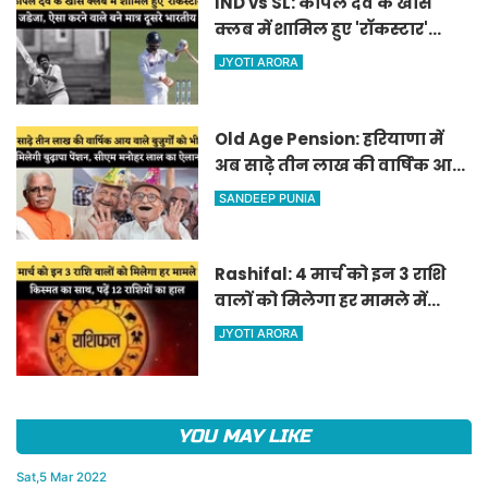
IND vs SL: कपिल देव के खास
क्लब में शामिल हुए 'रॉकस्टार'
जडेजा, ऐसा करने वाले बने मात्र
JYOTI ARORA
दूसरे भारतीय
Old Age Pension: हरियाणा में
अब साढ़े तीन लाख की वार्षिक आय
वाले बुजुर्गों को भी मिलेगी बुढ़ापा
SANDEEP PUNIA
पेंशन, सीएम मनोहर लाल का
ऐलान
Rashifal: 4 मार्च को इन 3 राशि
वालों को मिलेगा हर मामले में
किस्मत का साथ, पढ़ें 12 राशियों का
JYOTI ARORA
हाल
YOU MAY LIKE
Sat,5 Mar 2022