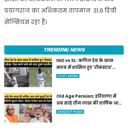
प्रयागराज का अधिकतम तापमान 31.6 डिग्री
सेल्सियस रहा है।
TRENDING NEWS
IND vs SL: कपिल देव के खास
क्लब में शामिल हुए 'रॉकस्टार'
जडेजा, ऐसा करने वाले बने मात्र
JYOTI ARORA
दूसरे भारतीय
Old Age Pension: हरियाणा में
अब साढ़े तीन लाख की वार्षिक आय
वाले बुजुर्गों को भी मिलेगी बुढ़ापा
SANDEEP PUNIA
पेंशन, सीएम मनोहर लाल का
ऐलान