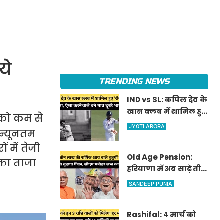
ये
TRENDING NEWS
IND vs SL: कपिल देव के
खास क्लब में शामिल हुए
सको कम से
'रॉकस्टार' जडेजा, ऐसा
JYOTI ARORA
 न्यूनतम
करने वाले बने मात्र दूसरे
 में तेजी
भारतीय
Old Age Pension:
 का ताजा
हरियाणा में अब साढ़े तीन
लाख की वार्षिक आय
SANDEEP PUNIA
वाले बुजुर्गों को भी
मिलेगी बुढ़ापा पेंशन,
Rashifal: 4 मार्च को
सीएम मनोहर लाल का