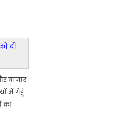
को दी
 और बाजार
में गेहूं
ं का