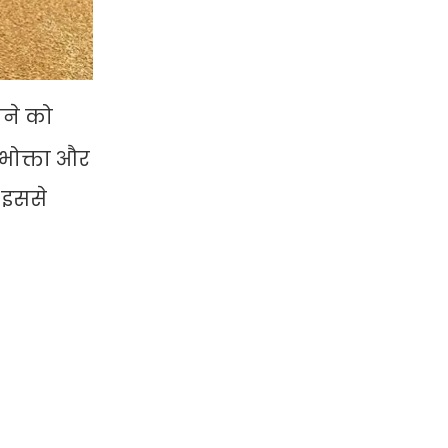
ेखने को
उपभोक्ता और
। इससे