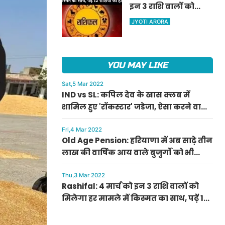
इन 3 राशि वालों को
ऐलान
मिलेगा हर मामले में
JYOTI ARORA
किस्मत का साथ, पढ़ें 12
राशियों का हाल
YOU MAY LIKE
Sat,5 Mar 2022
IND vs SL: कपिल देव के खास क्लब में
शामिल हुए 'रॉकस्टार' जडेजा, ऐसा करने वाले
बने मात्र दूसरे भारतीय
Fri,4 Mar 2022
Old Age Pension: हरियाणा में अब साढ़े तीन
लाख की वार्षिक आय वाले बुजुर्गों को भी
मिलेगी बुढ़ापा पेंशन, सीएम मनोहर लाल का
ऐलान
Thu,3 Mar 2022
Rashifal: 4 मार्च को इन 3 राशि वालों को
मिलेगा हर मामले में किस्मत का साथ, पढ़ें 12
राशियों का हाल