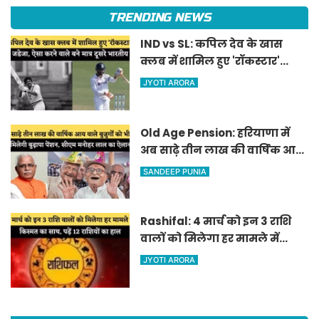
TRENDING NEWS
IND vs SL: कपिल देव के खास
क्लब में शामिल हुए 'रॉकस्टार'
जडेजा, ऐसा करने वाले बने मात्र
JYOTI ARORA
दूसरे भारतीय
Old Age Pension: हरियाणा में
अब साढ़े तीन लाख की वार्षिक आय
वाले बुजुर्गों को भी मिलेगी बुढ़ापा
SANDEEP PUNIA
पेंशन, सीएम मनोहर लाल का
ऐलान
Rashifal: 4 मार्च को इन 3 राशि
वालों को मिलेगा हर मामले में
किस्मत का साथ, पढ़ें 12 राशियों का
JYOTI ARORA
हाल