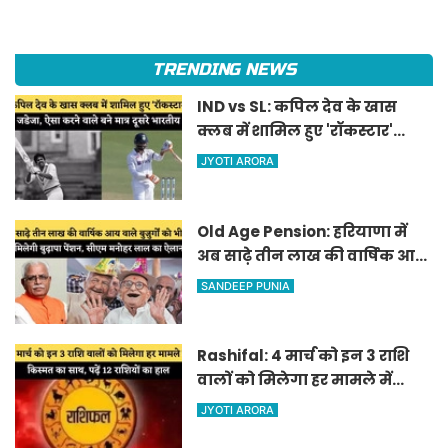
TRENDING NEWS
IND vs SL: कपिल देव के खास
क्लब में शामिल हुए 'रॉकस्टार'
जडेजा, ऐसा करने वाले बने मात्र
JYOTI ARORA
दूसरे भारतीय
Old Age Pension: हरियाणा में
अब साढ़े तीन लाख की वार्षिक आय
वाले बुजुर्गों को भी मिलेगी बुढ़ापा
SANDEEP PUNIA
पेंशन, सीएम मनोहर लाल का
ऐलान
Rashifal: 4 मार्च को इन 3 राशि
वालों को मिलेगा हर मामले में
किस्मत का साथ, पढ़ें 12 राशियों का
JYOTI ARORA
हाल