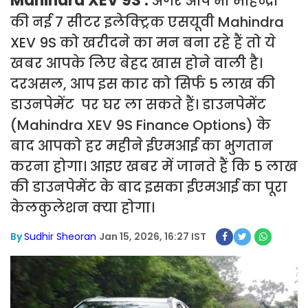
Mahindra XEV 9S :
अगर आप भी महिन्द्रा
की नई 7 सीटर इलेक्ट्रिक एसयूवी Mahindra
XEV 9S को खरीदने का मन बना रहे हैं तो ये
खबर आपके लिए बेहद खास होने वाली है।
दरअसल, आप इस कार को सिर्फ 5 लाख की
डाउनपेमेंट पर घर ला सकते हैं। डाउनपेमेंट
(Mahindra XEV 9S Finance Options) के
बाद आपको हर महीने ईएमआई का भुगतान
करना होगा। आइए खबर में जानते हैं कि 5 लाख
की डाउनपेमेंट के बाद इसका ईएमआई का पूरा
केलकुलेशन क्या होगा।
By
Sudhir Sheoran
Jan 15, 2026, 16:27 IST