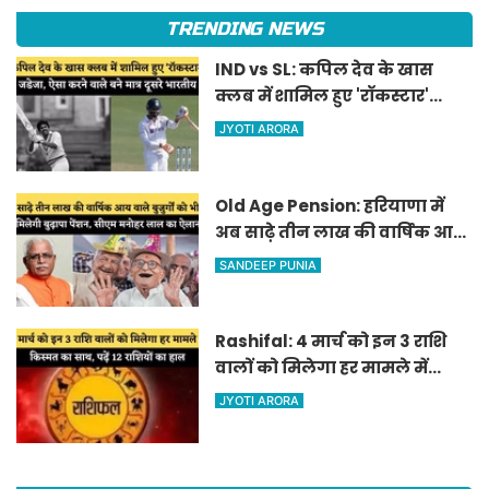
TRENDING NEWS
IND vs SL: कपिल देव के खास
क्लब में शामिल हुए 'रॉकस्टार'
जडेजा, ऐसा करने वाले बने मात्र
JYOTI ARORA
दूसरे भारतीय
Old Age Pension: हरियाणा में
अब साढ़े तीन लाख की वार्षिक आय
वाले बुजुर्गों को भी मिलेगी बुढ़ापा
SANDEEP PUNIA
पेंशन, सीएम मनोहर लाल का
ऐलान
Rashifal: 4 मार्च को इन 3 राशि
वालों को मिलेगा हर मामले में
किस्मत का साथ, पढ़ें 12 राशियों का
JYOTI ARORA
हाल