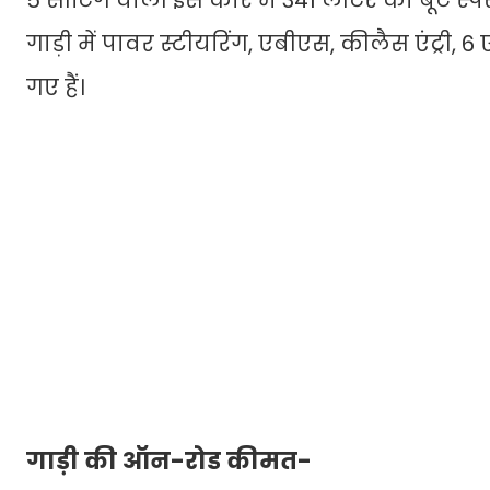
5 सीटिंग वाली इस कार में 341 लीटर का बूट स्
गाड़ी में पावर स्टीयरिंग, एबीएस, कीलैस एंट्री
गए हैं।
गाड़ी की ऑन-रोड कीमत-