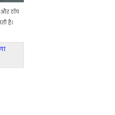
 और टॉप
ी है।
गा