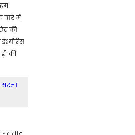
 हम
बारे में
िएंट की
ंश्योरैंस
ड़ी की
 सस्ता
दर पर सात