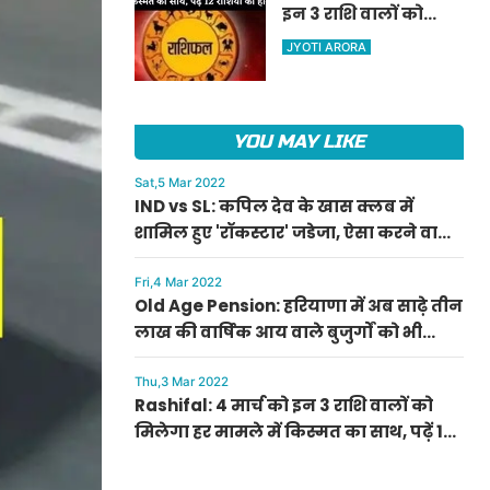
इन 3 राशि वालों को
ऐलान
मिलेगा हर मामले में
JYOTI ARORA
किस्मत का साथ, पढ़ें 12
राशियों का हाल
YOU MAY LIKE
Sat,5 Mar 2022
IND vs SL: कपिल देव के खास क्लब में
शामिल हुए 'रॉकस्टार' जडेजा, ऐसा करने वाले
बने मात्र दूसरे भारतीय
Fri,4 Mar 2022
Old Age Pension: हरियाणा में अब साढ़े तीन
लाख की वार्षिक आय वाले बुजुर्गों को भी
मिलेगी बुढ़ापा पेंशन, सीएम मनोहर लाल का
ऐलान
Thu,3 Mar 2022
Rashifal: 4 मार्च को इन 3 राशि वालों को
मिलेगा हर मामले में किस्मत का साथ, पढ़ें 12
राशियों का हाल