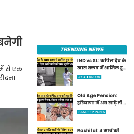
बनेगी
TRENDING NEWS
IND vs SL: कपिल देव के
खास क्लब में शामिल हुए
ें से एक
'रॉकस्टार' जडेजा, ऐसा
रीदना
JYOTI ARORA
करने वाले बने मात्र दूसरे
भारतीय
Old Age Pension:
हरियाणा में अब साढ़े तीन
लाख की वार्षिक आय
SANDEEP PUNIA
वाले बुजुर्गों को भी
मिलेगी बुढ़ापा पेंशन,
Rashifal: 4 मार्च को
सीएम मनोहर लाल का