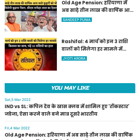
Old Age Pension: हरियाणा में
अब साढ़े तीन लाख की वार्षिक आय
वाले बुजुर्गों को भी मिलेगी बुढ़ापा
SANDEEP PUNIA
पेंशन, सीएम मनोहर लाल का
ऐलान
Rashifal: 4 मार्च को इन 3 राशि
वालों को मिलेगा हर मामले में
किस्मत का साथ, पढ़ें 12 राशियों का
JYOTI ARORA
हाल
YOU MAY LIKE
Sat,5 Mar 2022
IND vs SL: कपिल देव के खास क्लब में शामिल हुए 'रॉकस्टार'
जडेजा, ऐसा करने वाले बने मात्र दूसरे भारतीय
Fri,4 Mar 2022
Old Age Pension: हरियाणा में अब साढ़े तीन लाख की वार्षिक