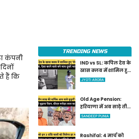
TRENDING NEWS
टा कंपनी
IND vs SL: कपिल देव के
दिनों
खास क्लब में शामिल हुए
 हैं कि
'रॉकस्टार' जडेजा, ऐसा
JYOTI ARORA
करने वाले बने मात्र दूसरे
भारतीय
Old Age Pension:
हरियाणा में अब साढ़े तीन
लाख की वार्षिक आय
SANDEEP PUNIA
वाले बुजुर्गों को भी
मिलेगी बुढ़ापा पेंशन,
Rashifal: 4 मार्च को
सीएम मनोहर लाल का