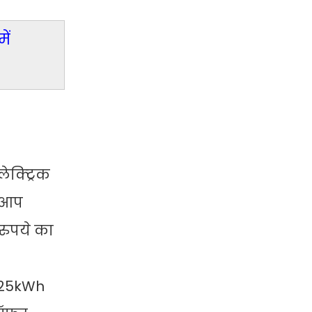
ें
ेक्ट्रिक
र आप
रुपये का
- 25kWh