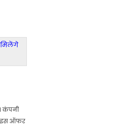
िलेंगे
ै। कंपनी
गए इस ऑफर