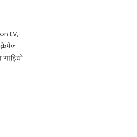
xon EV,
्रैपेज
 गाड़ियों