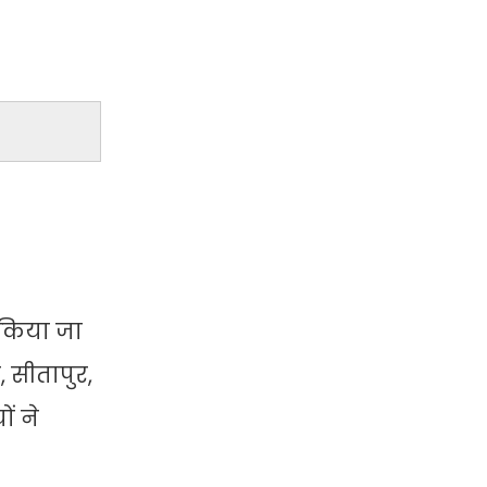
ण किया जा
 सीतापुर,
ं ने