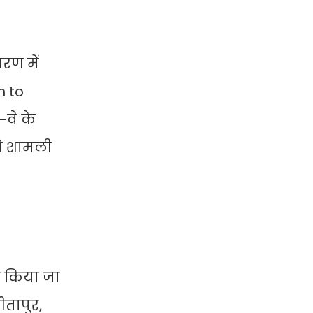
चरण में
n to
-वे के
 से शामली
रण किया जा
ीतापुर,