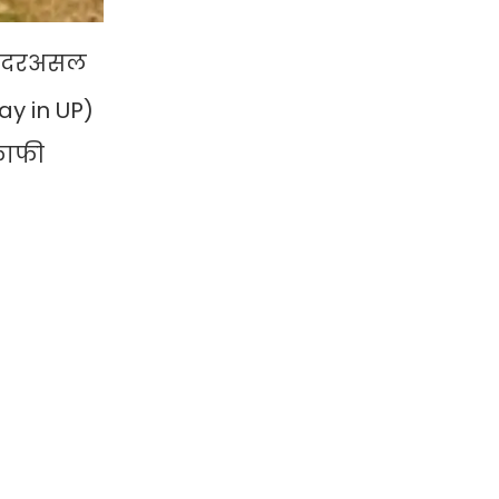
ै। दरअसल
ay in UP)
काफी