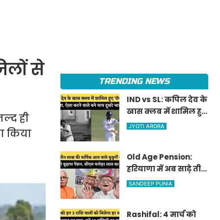
िलों से
TRENDING NEWS
IND vs SL: कपिल देव के
खास क्लब में शामिल हुए
जल्द ही
'रॉकस्टार' जडेजा, ऐसा
JYOTI ARORA
रा किया
करने वाले बने मात्र दूसरे
भारतीय
Old Age Pension:
हरियाणा में अब साढ़े तीन
लाख की वार्षिक आय
SANDEEP PUNIA
वाले बुजुर्गों को भी
मिलेगी बुढ़ापा पेंशन,
Rashifal: 4 मार्च को
सीएम मनोहर लाल का