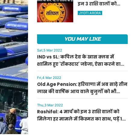
इन 3 राशि वालों को
ऐलान
मिलेगा हर मामले में
JYOTI ARORA
किस्मत का साथ, पढ़ें 12
राशियों का हाल
YOU MAY LIKE
Sat,5 Mar 2022
IND vs SL: कपिल देव के खास क्लब में
शामिल हुए 'रॉकस्टार' जडेजा, ऐसा करने वाले
बने मात्र दूसरे भारतीय
Fri,4 Mar 2022
Old Age Pension: हरियाणा में अब साढ़े तीन
लाख की वार्षिक आय वाले बुजुर्गों को भी
मिलेगी बुढ़ापा पेंशन, सीएम मनोहर लाल का
ऐलान
Thu,3 Mar 2022
Rashifal: 4 मार्च को इन 3 राशि वालों को
मिलेगा हर मामले में किस्मत का साथ, पढ़ें 12
राशियों का हाल