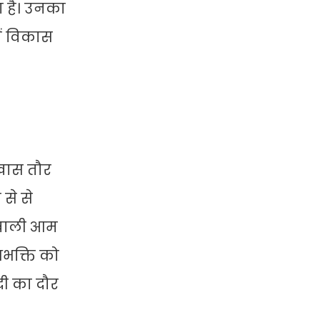
ा है। उनका
में विकास
खास तौर
से से
व वाली आम
शभक्ति को
दी का दौर