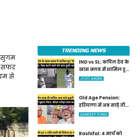
TRENDING NEWS
 सुगम
IND vs SL: कपिल देव के
से सफर
खास क्लब में शामिल हुए
यम से
'रॉकस्टार' जडेजा, ऐसा
JYOTI ARORA
करने वाले बने मात्र दूसरे
भारतीय
Old Age Pension:
हरियाणा में अब साढ़े तीन
लाख की वार्षिक आय
SANDEEP PUNIA
वाले बुजुर्गों को भी
मिलेगी बुढ़ापा पेंशन,
Rashifal: 4 मार्च को
सीएम मनोहर लाल का