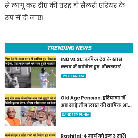
से लागू कर डीए की तरह ही सैलरी एरियर के
रूप में दी जाए।
TRENDING NEWS
IND vs SL: कपिल देव के खास
क्लब में शामिल हुए 'रॉकस्टार'
जडेजा, ऐसा करने वाले बने मात्र
JYOTI ARORA
दूसरे भारतीय
Old Age Pension: हरियाणा में
अब साढ़े तीन लाख की वार्षिक आय
वाले बुजुर्गों को भी मिलेगी बुढ़ापा
SANDEEP PUNIA
पेंशन, सीएम मनोहर लाल का
ऐलान
Rashifal: 4 मार्च को इन 3 राशि